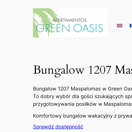
Skip
to
content
Bungalow 1207 Ma
Bungalow 1207 Maspalomas w Green Oasis
To dobry wybór dla gości szukających s
przygotowywania posiłków w Maspaloma
Komfortowy bungalow wakacyjny z prywat
Sprawdź dostępność