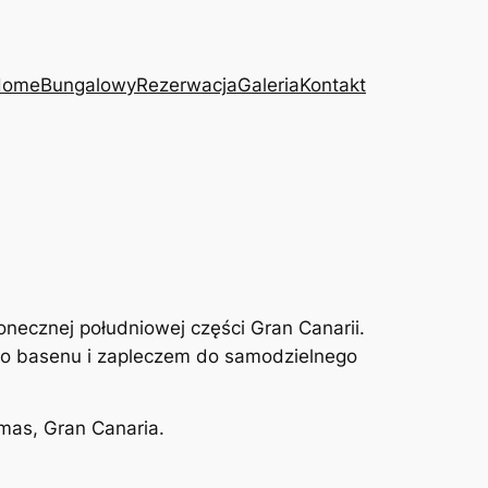
Home
Bungalowy
Rezerwacja
Galeria
Kontakt
ecznej południowej części Gran Canarii.
do basenu i zapleczem do samodzielnego
mas, Gran Canaria.