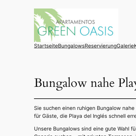
Skip
to
content
Startseite
Bungalows
Reservierung
Galerie
Bungalow nahe Play
Sie suchen einen ruhigen Bungalow nahe 
für Gäste, die Playa del Inglés schnell 
Unsere Bungalows sind eine gute Wahl fü